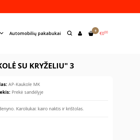
ame lazeriu.
s:
info@mildeco.lt
0
00
Automobilių pakabukai
€0
LĖ SU KRYŽELIU" 3
as:
AP-Kaukole MK
ekis:
Prekė sandėlyje
nyno. Karoliukai: kairo naktis ir krištolas.