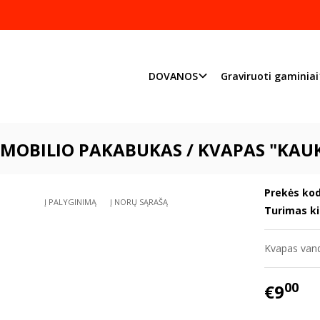
Pjaustome ir graviruoj
Priimame individualius užsakymu
DOVANOS
Graviruoti gaminiai
Automobilio pakabukas / kvapas "Kaukolė su kryželiu" 3
MOBILIO PAKABUKAS / KVAPAS "KAUKO
Prekės kod
Į PALYGINIMĄ
Į NORŲ SĄRAŠĄ
Turimas ki
Kvapas vande
00
€9