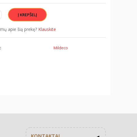
simų apie šią prekę?
Klauskite
:
Mildeco
KONTAKTAI