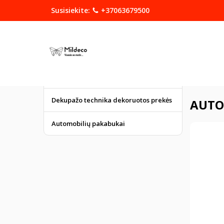
Susisiekite:
+37063679500
KATEGORIJOS
DOVANOS
Graviruoti gaminiai
Pagrindinis
Dekupažo technika dekoruotos prekės
AUTO
Automobilių pakabukai