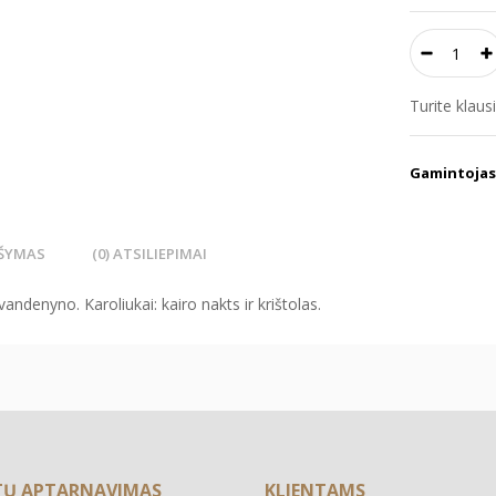
Turite klau
Gamintojas
ŠYMAS
(0) ATSILIEPIMAI
andenyno. Karoliukai: kairo nakts ir krištolas.
TŲ APTARNAVIMAS
KLIENTAMS