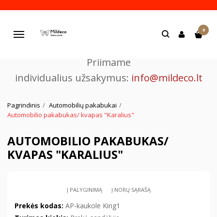
Pjaustome ir graviruojame
0
lazeriu.
Navigacija
Priimame
individualius užsakymus:
info@mildeco.lt
Pagrindinis
Automobilių pakabukai
Automobilio pakabukas/ kvapas "Karalius"
AUTOMOBILIO PAKABUKAS/
KVAPAS "KARALIUS"
Į PALYGINIMĄ
Į NORŲ SĄRAŠĄ
Prekės kodas:
AP-kaukole King1