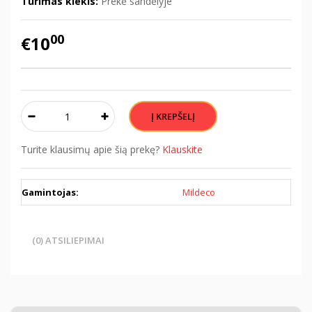
Turimas kiekis:
Prekė sandėlyje
00
€10
Turite klausimų apie šią prekę?
Klauskite
Gamintojas:
Mildeco
(0) ATSILIEPIMAI