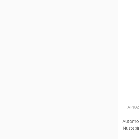
APRA
Automobi
Nustebin