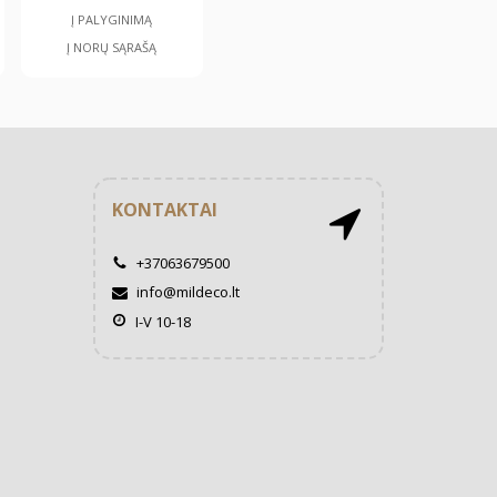
Į PALYGINIMĄ
Į NORŲ SĄRAŠĄ
KONTAKTAI
+37063679500
info@mildeco.lt
I-V 10-18