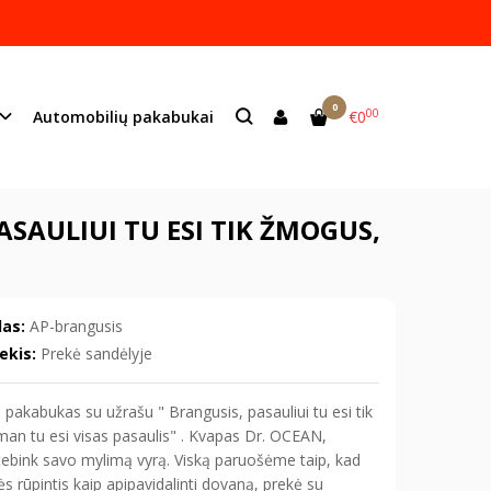
ame lazeriu.
s:
info@mildeco.lt
0
00
Automobilių pakabukai
€0
ui tu esi tik žmogus, o man tu esi visas pasaulis"
SAULIUI TU ESI TIK ŽMOGUS,
as:
AP-brangusis
ekis:
Prekė sandėlyje
pakabukas su užrašu " Brangusis, pasauliui tu esi tik
an tu esi visas pasaulis" . Kvapas Dr. OCEAN,
tebink savo mylimą vyrą. Viską paruošėme taip, kad
s rūpintis kaip apipavidalinti dovaną, prekė su