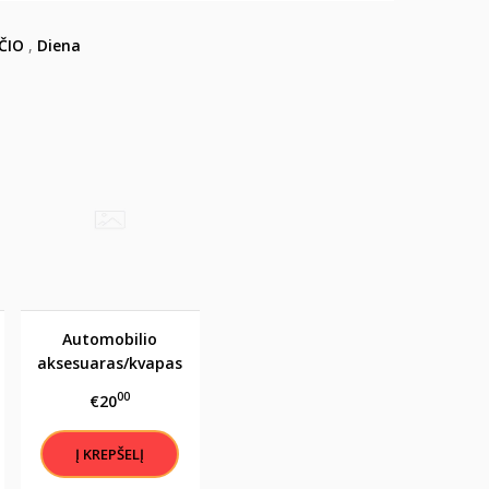
ČIO
,
Diena
Automobilio
aksesuaras/kvapas
"Sėkmės angelas"
00
€20