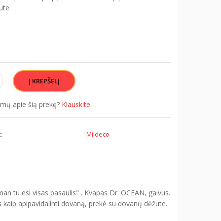
ute.
simų apie šią prekę?
Klauskite
:
Mildeco
an tu esi visas pasaulis" . Kvapas Dr. OCEAN, gaivus.
 kaip apipavidalinti dovaną, prekė su dovanų dėžute.