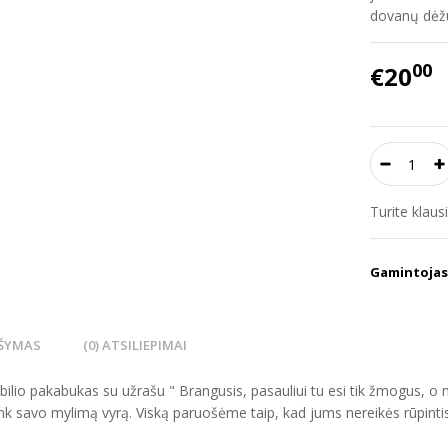
dovanų dėž
00
€20
Turite klau
Gamintojas
ŠYMAS
(0) ATSILIEPIMAI
lio pakabukas su užrašu " Brangusis, pasauliui tu esi tik žmogus, o m
k savo mylimą vyrą. Viską paruošėme taip, kad jums nereikės rūpintis