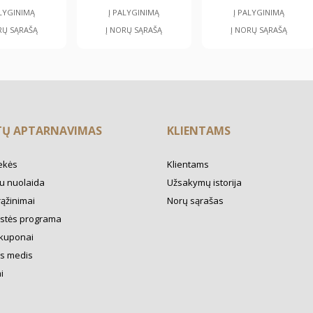
ALYGINIMĄ
Į PALYGINIMĄ
Į PALYGINIMĄ
RŲ SĄRAŠĄ
Į NORŲ SĄRAŠĄ
Į NORŲ SĄRAŠĄ
TŲ APTARNAVIMAS
KLIENTAMS
ekės
Klientams
u nuolaida
Užsakymų istorija
rąžinimai
Norų sąrašas
ystės programa
kuponai
s medis
i