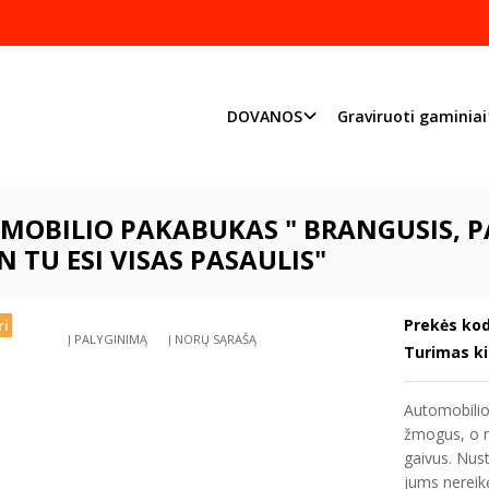
Pjaustome ir graviruoj
Priimame individualius užsakymu
DOVANOS
Graviruoti gaminiai
DOVANOS
Gimtadieniui
Automobilio pakabukas " Brangusis, pasauli
OBILIO PAKABUKAS " BRANGUSIS, PA
 TU ESI VISAS PASAULIS"
Prekės kod
ri
Į PALYGINIMĄ
Į NORŲ SĄRAŠĄ
Turimas ki
Automobilio 
žmogus, o m
gaivus. Nus
jums nereikė