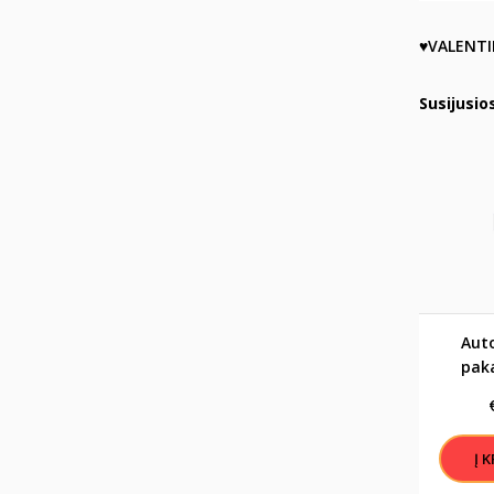
♥VALENT
Susijusio
Aut
pak
Viruok 