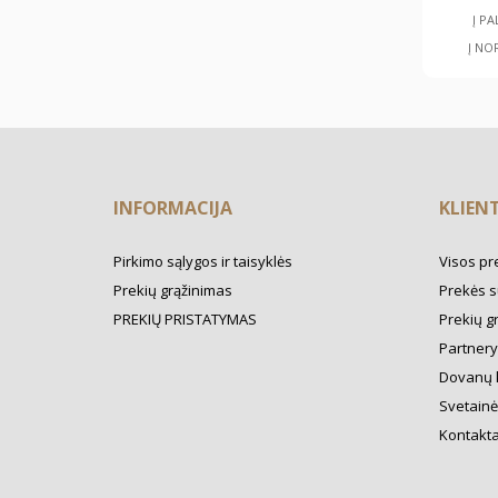
Į P
Į NO
INFORMACIJA
KLIEN
Pirkimo sąlygos ir taisyklės
Visos pr
Prekių grąžinimas
Prekės s
PREKIŲ PRISTATYMAS
Prekių g
Partner
Dovanų 
Svetainė
Kontakta