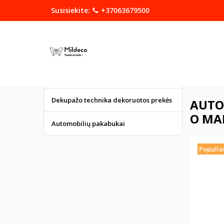
Susisiekite:
+37063679500
KATEGORIJOS
DOVANOS
Graviruoti gaminiai
Pagrindinis
Dekupažo technika dekoruotos prekės
AUTOM
O MAN
Automobilių pakabukai
Populia