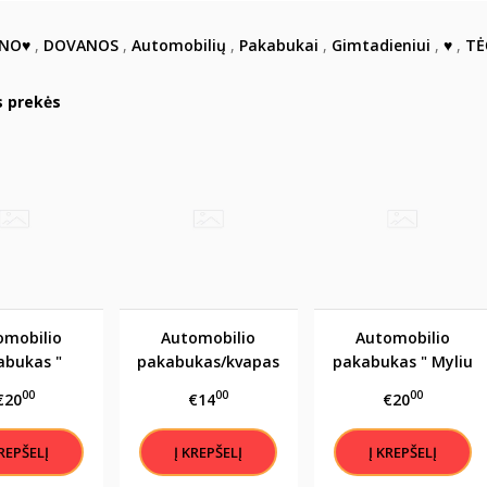
INO♥
,
DOVANOS
,
Automobilių
,
Pakabukai
,
Gimtadieniui
,
♥
,
TĖ
s prekės
omobilio
Automobilio
Automobilio
abukas "
pakabukas/kvapas
pakabukas " Myliu
atsakingai"
" Karaliai
tave"
00
00
00
€20
€14
€20
pėsčiomis
nevaikšto, jie
vairuoja AUDI"