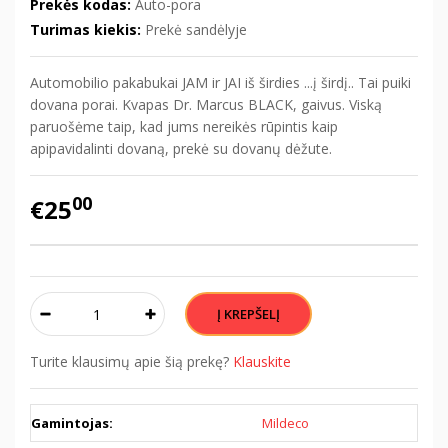
Prekės kodas:
Auto-pora
Turimas kiekis:
Prekė sandėlyje
Automobilio pakabukai JAM ir JAI iš širdies ...į širdį.. Tai puiki
dovana porai. Kvapas Dr. Marcus BLACK, gaivus. Viską
paruošėme taip, kad jums nereikės rūpintis kaip
apipavidalinti dovaną, prekė su dovanų dėžute.
00
€25
Turite klausimų apie šią prekę?
Klauskite
Gamintojas:
Mildeco