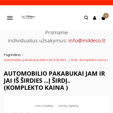
Pjaustome ir graviruojame
0
lazeriu.
Navigacija
Priimame
individualius užsakymus:
info@mildeco.lt
Pagrindinis
Automobilio pakabukai JAM ir JAI iš širdies ...į širdį.. (komplekto kaina )
AUTOMOBILIO PAKABUKAI JAM IR
JAI IŠ ŠIRDIES ...Į ŠIRDĮ..
(KOMPLEKTO KAINA )
Į PALYGINIMĄ
Į NORŲ SĄRAŠĄ