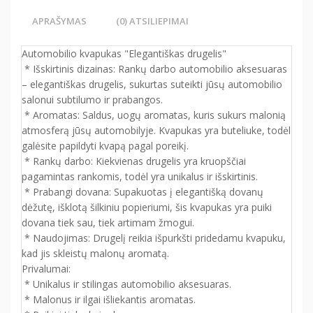
APRAŠYMAS
(0) ATSILIEPIMAI
Automobilio kvapukas "Elegantiškas drugelis"
* Išskirtinis dizainas: Rankų darbo automobilio aksesuaras
– elegantiškas drugelis, sukurtas suteikti jūsų automobilio
salonui subtilumo ir prabangos.
* Aromatas: Saldus, uogų aromatas, kuris sukurs malonią
atmosferą jūsų automobilyje. Kvapukas yra buteliuke, todėl
galėsite papildyti kvapą pagal poreikį.
* Rankų darbo: Kiekvienas drugelis yra kruopščiai
pagamintas rankomis, todėl yra unikalus ir išskirtinis.
* Prabangi dovana: Supakuotas į elegantišką dovanų
dėžutę, išklotą šilkiniu popieriumi, šis kvapukas yra puiki
dovana tiek sau, tiek artimam žmogui.
* Naudojimas: Drugelį reikia išpurkšti pridedamu kvapuku,
kad jis skleistų malonų aromatą.
Privalumai:
* Unikalus ir stilingas automobilio aksesuaras.
* Malonus ir ilgai išliekantis aromatas.