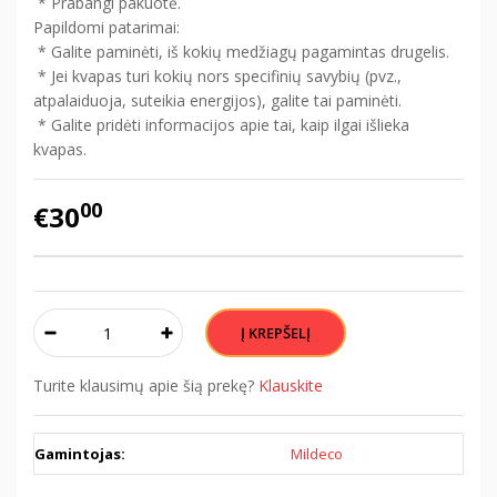
* Prabangi pakuotė.
Papildomi patarimai:
* Galite paminėti, iš kokių medžiagų pagamintas drugelis.
* Jei kvapas turi kokių nors specifinių savybių (pvz.,
atpalaiduoja, suteikia energijos), galite tai paminėti.
* Galite pridėti informacijos apie tai, kaip ilgai išlieka
kvapas.
00
€30
Turite klausimų apie šią prekę?
Klauskite
Gamintojas:
Mildeco