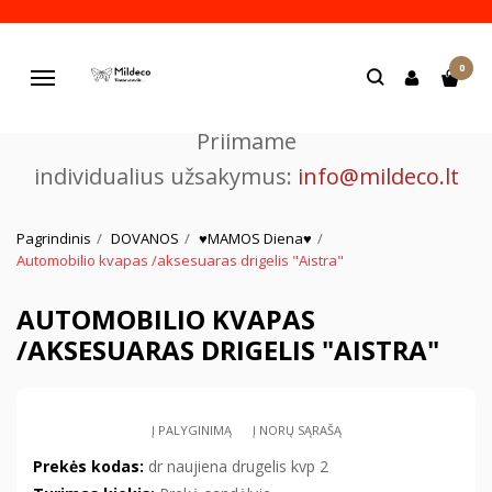
Pjaustome ir graviruojame
0
lazeriu.
Navigacija
Priimame
individualius užsakymus:
info@mildeco.lt
Pagrindinis
DOVANOS
♥MAMOS Diena♥
Automobilio kvapas /aksesuaras drigelis "Aistra"
AUTOMOBILIO KVAPAS
/AKSESUARAS DRIGELIS "AISTRA"
Į PALYGINIMĄ
Į NORŲ SĄRAŠĄ
Prekės kodas:
dr naujiena drugelis kvp 2