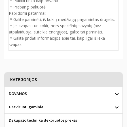
* Puikiai tinka kaip dovana.
* Prabangi pakuotė.
Papildomi patarimai:
* Galite paminėti, iš kokių medžiagų pagamintas drugelis.
* Jei kvapas turi kokių nors specifinių savybių (pvz.,
atpalaiduoja, suteikia energijos), galite tai paminėti.
* Galite pridėti informacijos apie tai, kaip ilgai išlieka
kvapas.
KATEGORIJOS
DOVANOS
Graviruoti gaminiai
Dekupažo technika dekoruotos prekės