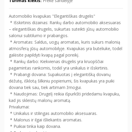
Turimas kiekis:
Prekė sandėlyje
Automobilio kvapukas "Elegantiškas drugelis"
* Išskirtinis dizainas: Rankų darbo automobilio aksesuaras
– elegantiškas drugelis, sukurtas suteikti jūsų automobilio
salonui subtilumo ir prabangos.
* Aromatas: Saldus, uogų aromatas, kuris sukurs malonią
atmosferą jūsų automobilyje. Kvapukas yra buteliuke, todėl
galėsite papildyti kvapą pagal poreikį.
* Rankų darbo: Kiekvienas drugelis yra kruopščiai
pagamintas rankomis, todėl yra unikalus ir išskirtinis.
* Prabangi dovana: Supakuotas į elegantišką dovanų
dėžutę, išklotą šilkiniu popieriumi, šis kvapukas yra puiki
dovana tiek sau, tiek artimam žmogui.
* Naudojimas: Drugelį reikia išpurkšti pridedamu kvapuku,
kad jis skleistų malonų aromatą.
Privalumai:
* Unikalus ir stilingas automobilio aksesuaras.
* Malonus ir ilgai išliekantis aromatas.
* Puikiai tinka kaip dovana.