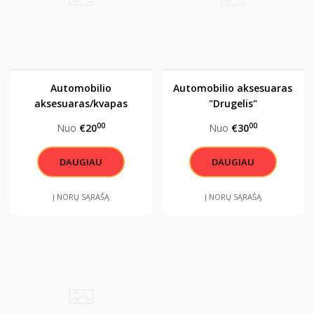
Automobilio
Automobilio aksesuaras
aksesuaras/kvapas
"Drugelis"
"Kauno Žalgirio fanas"
00
00
Nuo
€20
Nuo
€30
DAUGIAU
DAUGIAU
Į NORŲ SĄRAŠĄ
Į NORŲ SĄRAŠĄ