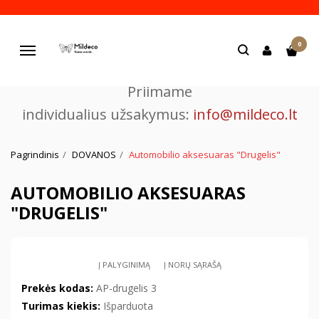
Pjaustome ir graviruojame
0
lazeriu.
Navigacija
Priimame
individualius užsakymus:
info@mildeco.lt
Pagrindinis
DOVANOS
Automobilio aksesuaras "Drugelis"
AUTOMOBILIO AKSESUARAS
"DRUGELIS"
Į PALYGINIMĄ
Į NORŲ SĄRAŠĄ
Prekės kodas:
AP-drugelis 3
Turimas kiekis:
Išparduota