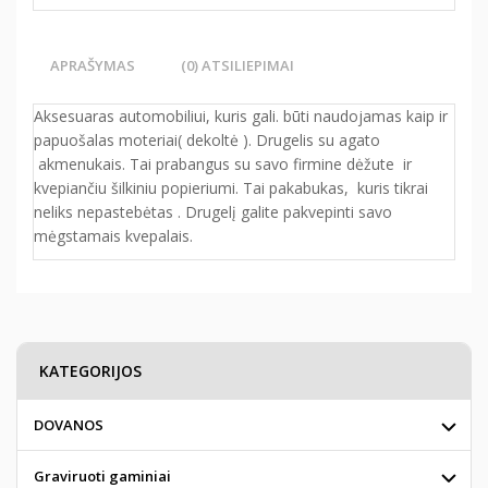
APRAŠYMAS
(0) ATSILIEPIMAI
Aksesuaras automobiliui, kuris gali. būti naudojamas kaip ir
papuošalas moteriai( dekoltė ). Drugelis su agato
akmenukais. Tai prabangus su savo firmine dėžute ir
kvepiančiu šilkiniu popieriumi. Tai pakabukas, kuris tikrai
neliks nepastebėtas . Drugelį galite pakvepinti savo
mėgstamais kvepalais.
KATEGORIJOS
DOVANOS
Graviruoti gaminiai