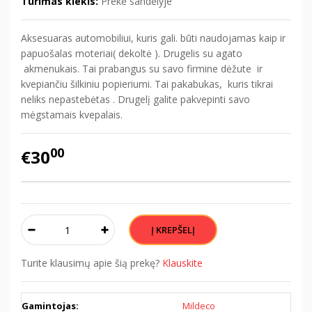
Turimas kiekis:
Prekė sandėlyje
Aksesuaras automobiliui, kuris gali. būti naudojamas kaip ir
papuošalas moteriai( dekoltė ). Drugelis su agato
akmenukais. Tai prabangus su savo firmine dėžute ir
kvepiančiu šilkiniu popieriumi. Tai pakabukas, kuris tikrai
neliks nepastebėtas . Drugelį galite pakvepinti savo
mėgstamais kvepalais.
00
€30
Turite klausimų apie šią prekę?
Klauskite
Gamintojas:
Mildeco