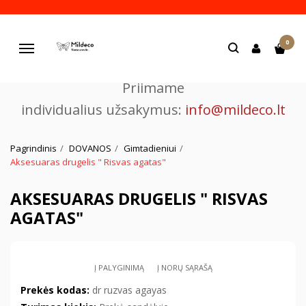
Pjaustome ir graviruojame
0
lazeriu.
Navigacija
Priimame
individualius užsakymus:
info@mildeco.lt
Pagrindinis
DOVANOS
Gimtadieniui
Aksesuaras drugelis " Risvas agatas"
AKSESUARAS DRUGELIS " RISVAS
AGATAS"
Į PALYGINIMĄ
Į NORŲ SĄRAŠĄ
Prekės kodas:
dr ruzvas agayas