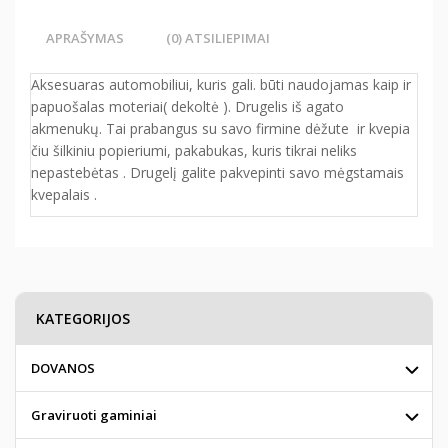
APRAŠYMAS
(0) ATSILIEPIMAI
Aksesuaras automobiliui, kuris gali. būti naudojamas kaip ir
papuošalas moteriai( dekoltė ). Drugelis iš agato
akmenukų. Tai prabangus su savo firmine dėžute ir kvepia
čiu šilkiniu popieriumi, pakabukas, kuris tikrai neliks
nepastebėtas . Drugelį galite pakvepinti savo mėgstamais
kvepalais .
KATEGORIJOS
DOVANOS
Graviruoti gaminiai