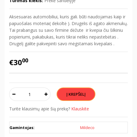
Turimas kiekis:
Prekė sandėlyje
Aksesuaras automobiliui, kuris gali. būti naudojamas kaip ir
papuošalas moteriai( dekoltė ). Drugelis iš agato akmenukų.
Tai prabangus su savo firmine dėžute ir kvepia čiu šilkiniu
popieriumi, pakabukas, kuris tikrai neliks nepastebėtas .
Drugelį galite pakvepinti savo mėgstamais kvepalais .
00
€30
Turite klausimų apie šią prekę?
Klauskite
Gamintojas:
Mildeco