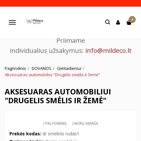
Pjaustome ir graviruojame
0
lazeriu.
Navigacija
Priimame
individualius užsakymus:
info@mildeco.lt
Pagrindinis
DOVANOS
Gimtadieniui
Aksesuaras automobiliui "Drugelis smėlis ir žemė"
AKSESUARAS AUTOMOBILIUI
"DRUGELIS SMĖLIS IR ŽEMĖ"
Į PALYGINIMĄ
Į NORŲ SĄRAŠĄ
Prekės kodas:
dr smelinis rudas1