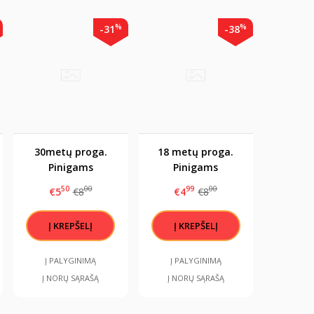
%
%
-31
-38
30metų proga.
18 metų proga.
Pinigams
Pinigams
vokelis/sveikinimas
vokelis/sveikinimas
50
00
99
00
€5
€8
€4
€8
17x12cm
17x12cm
Į PALYGINIMĄ
Į PALYGINIMĄ
Į NORŲ SĄRAŠĄ
Į NORŲ SĄRAŠĄ