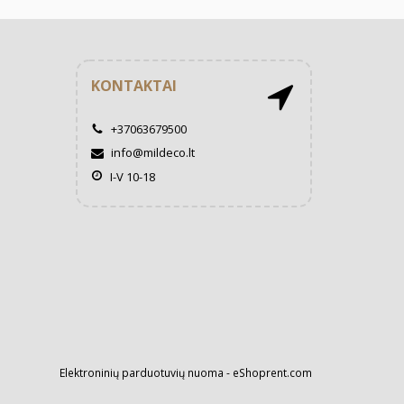
KONTAKTAI
+37063679500
info@mildeco.lt
I-V 10-18
Elektroninių parduotuvių nuoma
-
eShoprent.com