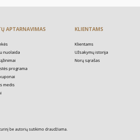
TŲ APTARNAVIMAS
KLIENTAMS
ekės
Klientams
u nuolaida
Užsakymų istorija
rąžinimai
Norų sąrašas
ystės programa
kuponai
s medis
i
turinį be autorių sutikimo draudžiama.