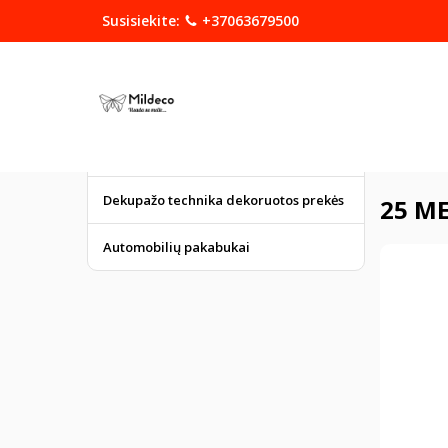
Susisiekite:
+37063679500
KATEGORIJOS
DOVANOS
Graviruoti gaminiai
Pagrindinis
Dekupažo technika dekoruotos prekės
25 ME
Automobilių pakabukai