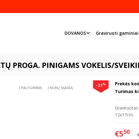
Pjaustome ir graviruoj
Priimame individualius užsakymu
DOVANOS
Graviruoti gaminiai
DOVANOS
JUBILIEJAMS
25 metų proga. Pinigams vokelis/sveikinim
TŲ PROGA. PINIGAMS VOKELIS/SVEIK
Prekės kod
%
-31
Į PALYGINIMĄ
Į NORŲ SĄRAŠĄ
Turimas ki
Graviruotas 
12x17cm.
50
€5