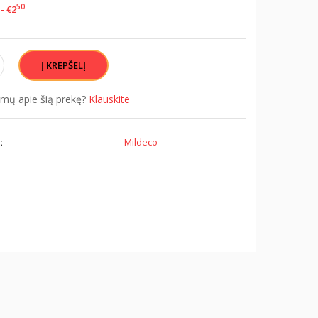
50
- €2
simų apie šią prekę?
Klauskite
:
Mildeco