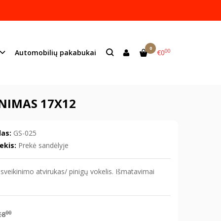
ame lazeriu.
s:
info@mildeco.lt
0
00
Automobilių pakabukai
€0
as 17x12
INIMAS 17X12
as:
GS-025
ekis:
Prekė sandėlyje
sveikinimo atvirukas/ pinigų vokelis. Išmatavimai
00
€8