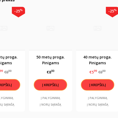
%
%
-25
-25
tų proga.
50 metų proga.
40 metų proga.
nigams
Pinigams
Pinigams
/sveikinimas
vokelis/sveikinimas.
vokelis/svikinimas
99
00
00
99
00
€8
€8
€5
€8
7x12cm
17x12cm
17x12cm
ALYGINIMĄ
Į PALYGINIMĄ
Į PALYGINIMĄ
RŲ SĄRAŠĄ
Į NORŲ SĄRAŠĄ
Į NORŲ SĄRAŠĄ