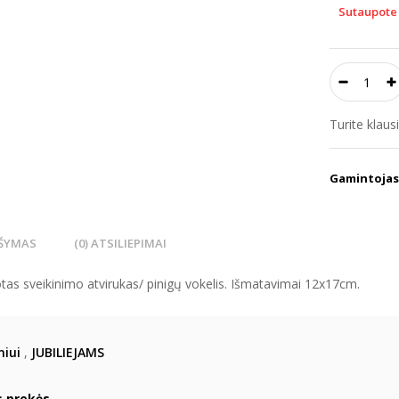
Sutaupote 
Turite klau
Gamintojas
ŠYMAS
(0) ATSILIEPIMAI
tas sveikinimo atvirukas/ pinigų vokelis. Išmatavimai 12x17cm.
iui
,
JUBILIEJAMS
s prekės