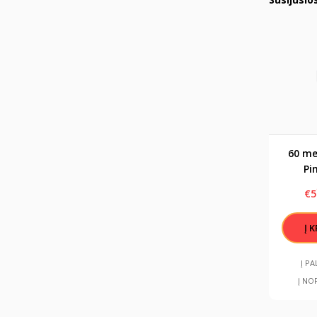
60 me
Pi
vokelis
€5
1
Į P
Į NO