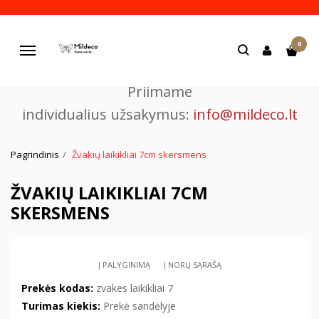
Pjaustome ir graviruojame
0
lazeriu.
Navigacija
Priimame
individualius užsakymus:
info@mildeco.lt
Pagrindinis
Žvakių laikikliai 7cm skersmens
ŽVAKIŲ LAIKIKLIAI 7CM
SKERSMENS
Į PALYGINIMĄ
Į NORŲ SĄRAŠĄ
Prekės kodas:
zvakes laikikliai 7
Turimas kiekis:
Prekė sandėlyje