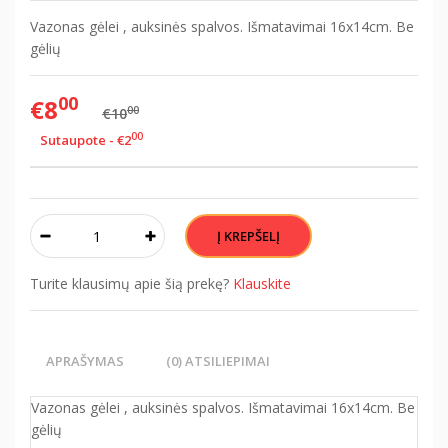
Vazonas gėlei , auksinės spalvos. Išmatavimai 16x14cm. Be
gėlių
00
€8
00
€10
00
Sutaupote - €2
Turite klausimų apie šią prekę?
Klauskite
APRAŠYMAS
(0) ATSILIEPIMAI
Vazonas gėlei , auksinės spalvos. Išmatavimai 16x14cm. Be
gėlių