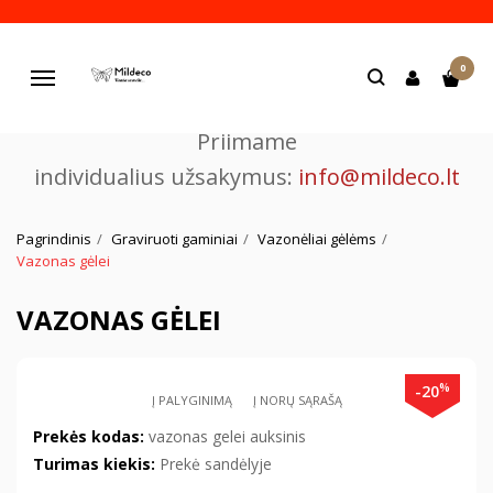
Pjaustome ir graviruojame
0
lazeriu.
Navigacija
Priimame
individualius užsakymus:
info@mildeco.lt
Pagrindinis
Graviruoti gaminiai
Vazonėliai gėlėms
Vazonas gėlei
VAZONAS GĖLEI
%
-20
Į PALYGINIMĄ
Į NORŲ SĄRAŠĄ
Prekės kodas:
vazonas gelei auksinis
Turimas kiekis:
Prekė sandėlyje