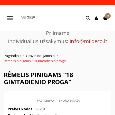
Pjaustome ir graviruojame
0
lazeriu.
Navigacija
Priimame
individualius užsakymus:
info@mildeco.lt
Pagrindinis
Graviruoti gaminiai
Rėmelis pinigams "18 gimtadienio proga"
RĖMELIS PINIGAMS "18
GIMTADIENIO PROGA"
Į PALYGINIMĄ
Į NORŲ SĄRAŠĄ
Prekės kodas:
GR-18