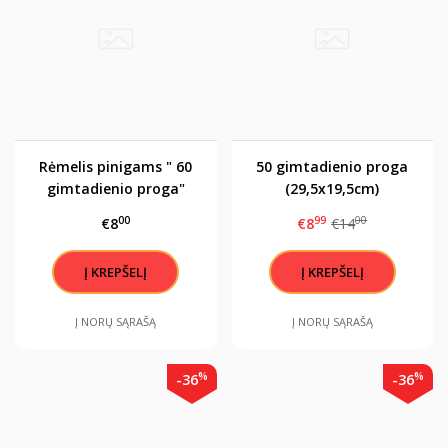
Rėmelis pinigams " 60
50 gimtadienio proga
gimtadienio proga"
(29,5x19,5cm)
00
99
00
€8
€8
€14
Į NORŲ SĄRAŠĄ
Į NORŲ SĄRAŠĄ
%
%
-36
-36