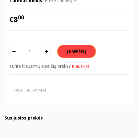
Turimas kiekis:
Prekė sandėlyje
00
€8
Turite klausimų apie šią prekę?
Klauskite
(0) ATSILIEPIMAI
Susijusios prekės