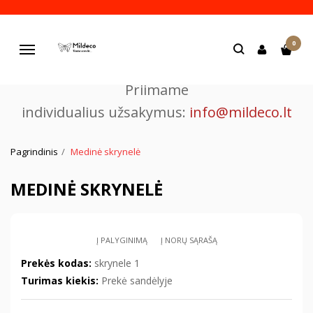
Pjaustome ir graviruojame
0
lazeriu.
Navigacija
Priimame
individualius užsakymus:
info@mildeco.lt
Pagrindinis
Medinė skrynelė
MEDINĖ SKRYNELĖ
Į PALYGINIMĄ
Į NORŲ SĄRAŠĄ
Prekės kodas:
skrynele 1
Turimas kiekis:
Prekė sandėlyje