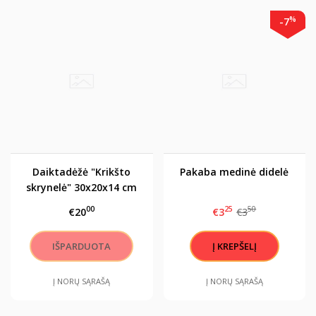
%
-7
Daiktadėžė "Krikšto
Pakaba medinė didelė
skrynelė" 30x20x14 cm
00
25
50
€20
€3
€3
Į NORŲ SĄRAŠĄ
Į NORŲ SĄRAŠĄ