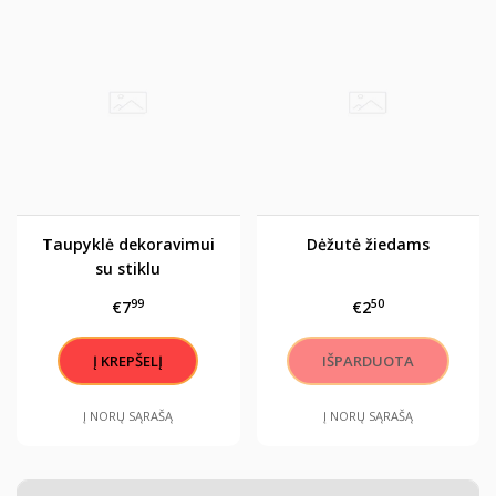
Taupyklė dekoravimui
Dėžutė žiedams
su stiklu
99
50
€7
€2
Į NORŲ SĄRAŠĄ
Į NORŲ SĄRAŠĄ