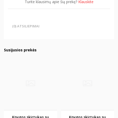
Turite klausimų apie šią prekę?
Klauskite
(0) ATSILIEPIMAI
Susijusios prekės
Knygos skirtukas su
Knygos skirtukas su