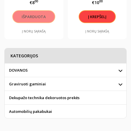
00
00
€8
€10
kreminis
kreminis 2
Į NORŲ SĄRAŠĄ
Į NORŲ SĄRAŠĄ
KATEGORIJOS
DOVANOS
Graviruoti gaminiai
Dekupažo technika dekoruotos prekės
Automobilių pakabukai