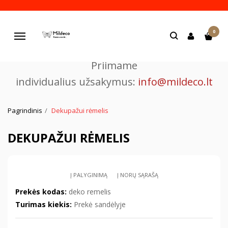
Pjaustome ir graviruojame
0
lazeriu.
Navigacija
Priimame
individualius užsakymus:
info@mildeco.lt
Pagrindinis
Dekupažui rėmelis
DEKUPAŽUI RĖMELIS
Į PALYGINIMĄ
Į NORŲ SĄRAŠĄ
Prekės kodas:
deko remelis
Turimas kiekis:
Prekė sandėlyje