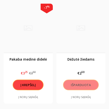
%
-7
Pakaba medinė didelė
Dėžutė žiedams
25
50
50
€3
€3
€2
Į NORŲ SĄRAŠĄ
Į NORŲ SĄRAŠĄ